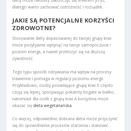
diety może niestety zakończyć się efektem jo-jo,
dlatego warto zachować ostrożność i rozsądek.
JAKIE SĄ POTENCJALNE KORZYŚCI
ZDROWOTNE?
Stosowanie diety dopasowanej do twojej grupy krwi
może pozytywnie wpłynąć na twoje samopoczucie i
poziom energii, a nawet przełożyć się na dłuższą
żywotność.
Tego typu sposób odżywiania ma wpływ na procesy
trawienne i pomaga w regulacji poziomu energii.
Przykładowo, osoby posiadające grupę krwi 0 często
czują się lepiej, spożywając pokarmy bogate w białko,
natomiast dla osób z grupą krwi A korzystna może
okazać się
dieta wegetariańska
.
Co więcej, odpowiednio dobrana dieta może przyczynić
się do spowolnienia procesów starzenia i stanowić