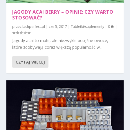
JAGODY ACAI BERRY – OPINIE: CZY WARTO
STOSOWAĆ?
przez
lashperfect.pl
|
cze 5, 2017
|
Tabletki/suplementy
|
0
|
Jagody acai to małe, ale niezwykle potężne owoce,
które zdobywają coraz większą popularność w...
CZYTAJ WIĘCEJ