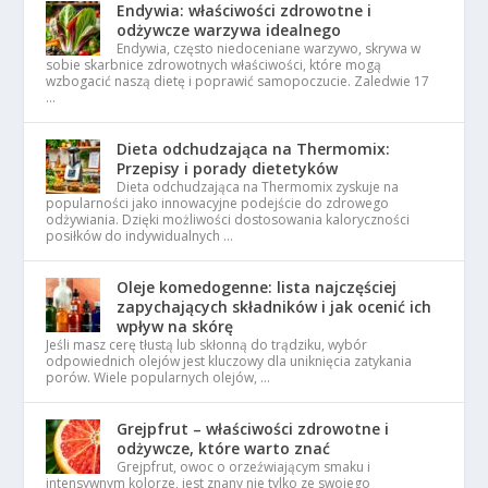
Endywia: właściwości zdrowotne i
odżywcze warzywa idealnego
Endywia, często niedoceniane warzywo, skrywa w
sobie skarbnice zdrowotnych właściwości, które mogą
wzbogacić naszą dietę i poprawić samopoczucie. Zaledwie 17
…
Dieta odchudzająca na Thermomix:
Przepisy i porady dietetyków
Dieta odchudzająca na Thermomix zyskuje na
popularności jako innowacyjne podejście do zdrowego
odżywiania. Dzięki możliwości dostosowania kaloryczności
posiłków do indywidualnych …
Oleje komedogenne: lista najczęściej
zapychających składników i jak ocenić ich
wpływ na skórę
Jeśli masz cerę tłustą lub skłonną do trądziku, wybór
odpowiednich olejów jest kluczowy dla uniknięcia zatykania
porów. Wiele popularnych olejów, …
Grejpfrut – właściwości zdrowotne i
odżywcze, które warto znać
Grejpfrut, owoc o orzeźwiającym smaku i
intensywnym kolorze, jest znany nie tylko ze swojego