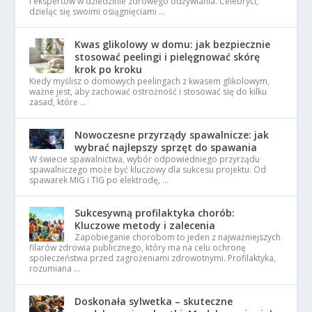
i ekspertów w dziedzinie zdrowego odżywiania. Celebryci,
dzieląc się swoimi osiągnięciami …
Kwas glikolowy w domu: jak bezpiecznie
stosować peelingi i pielęgnować skórę
krok po kroku
Kiedy myślisz o domowych peelingach z kwasem glikolowym,
ważne jest, aby zachować ostrożność i stosować się do kilku
zasad, które …
Nowoczesne przyrządy spawalnicze: jak
wybrać najlepszy sprzęt do spawania
W świecie spawalnictwa, wybór odpowiedniego przyrządu
spawalniczego może być kluczowy dla sukcesu projektu. Od
spawarek MIG i TIG po elektrodę, …
Sukcesywną profilaktyka chorób:
Kluczowe metody i zalecenia
Zapobieganie chorobom to jeden z najważniejszych
filarów zdrowia publicznego, który ma na celu ochronę
społeczeństwa przed zagrożeniami zdrowotnymi. Profilaktyka,
rozumiana …
Doskonała sylwetka – skuteczne