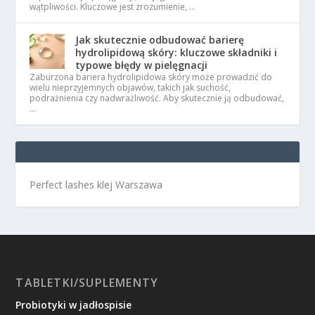
wątpliwości. Kluczowe jest zrozumienie, …
Jak skutecznie odbudować barierę
hydrolipidową skóry: kluczowe składniki i
typowe błędy w pielęgnacji
Zaburzona bariera hydrolipidowa skóry może prowadzić do
wielu nieprzyjemnych objawów, takich jak suchość,
podrażnienia czy nadwrażliwość. Aby skutecznie ją odbudować,
…
Perfect lashes klej Warszawa
TABLETKI/SUPLEMENTY
Probiotyki w jadłospisie