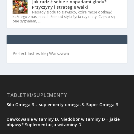
Jak radzić sobie z napadami głodu?
Przyczyny i strategie walki
Napady głodu to zjawisko, które może dotknąć
każdego z nas, niezależnie od stylu życia czy diety. Często są
one sygnałem, …
Perfect lashes klej Warszawa
TABLETKI/SUPLEMENTY
Siła Omega 3 – suplementy omega-3. Super Omega 3
Dawkowanie witaminy D. Niedobór witaminy D – jakie
objawy? Suplementacja witaminy D