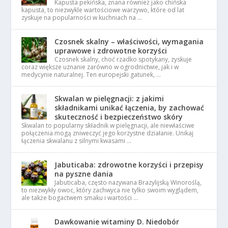
Kapusta pekińska, znana również jako chińska
kapusta, to niezwykle wartościowe warzywo, które od lat
zyskuje na popularności w kuchniach na …
Czosnek skalny – właściwości, wymagania
uprawowe i zdrowotne korzyści
Czosnek skalny, choć rzadko spotykany, zyskuje
coraz większe uznanie zarówno w ogrodnictwie, jak i w
medycynie naturalnej. Ten europejski gatunek, …
Skwalan w pielęgnacji: z jakimi
składnikami unikać łączenia, by zachować
skuteczność i bezpieczeństwo skóry
Skwalan to popularny składnik w pielęgnacji, ale niewłaściwe
połączenia mogą zniweczyć jego korzystne działanie. Unikaj
łączenia skwalanu z silnymi kwasami …
Jabuticaba: zdrowotne korzyści i przepisy
na pyszne dania
Jabuticaba, często nazywana Brazylijską Winoroślą,
to niezwykły owoc, który zachwyca nie tylko swoim wyglądem,
ale także bogactwem smaku i wartości …
Dawkowanie witaminy D. Niedobór