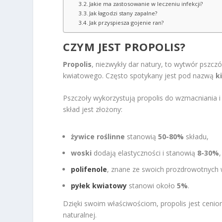
Jakie ma zastosowanie w leczeniu infekcji?
Jak łagodzi stany zapalne?
Jak przyspiesza gojenie ran?
CZYM JEST PROPOLIS?
Propolis
, niezwykły dar natury, to wytwór pszczó
kwiatowego. Często spotykany jest pod nazwą
k
Pszczoły wykorzystują propolis do wzmacniania 
skład jest złożony:
żywice roślinne
stanowią
50-80%
składu,
woski
dodają elastyczności i stanowią
8-30%
,
polifenole
, znane ze swoich prozdrowotnych 
pyłek kwiatowy
stanowi około
5%
.
Dzięki swoim właściwościom, propolis jest cenio
naturalnej.