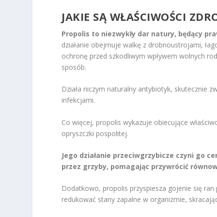
JAKIE SĄ WŁAŚCIWOŚCI ZD
Propolis to niezwykły dar natury, będący pr
działanie obejmuje walkę z drobnoustrojami, ła
ochronę przed szkodliwym wpływem wolnych rodn
sposób.
Działa niczym naturalny antybiotyk, skutecznie 
infekcjami.
Co więcej, propolis wykazuje obiecujące właściw
opryszczki pospolitej.
Jego działanie przeciwgrzybicze czyni go 
przez grzyby, pomagając przywrócić równow
Dodatkowo, propolis przyspiesza gojenie się ra
redukować stany zapalne w organizmie, skracając 