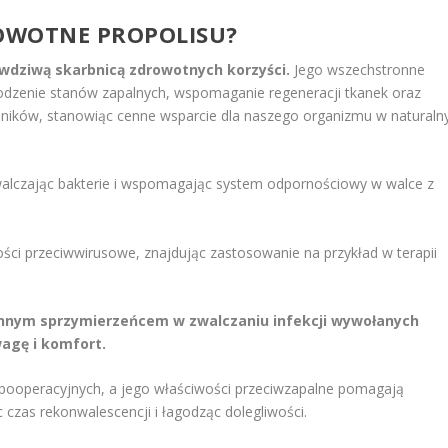
ROWOTNE PROPOLISU?
awdziwą skarbnicą zdrowotnych korzyści.
Jego wszechstronne
godzenie stanów zapalnych, wspomaganie regeneracji tkanek oraz
ików, stanowiąc cenne wsparcie dla naszego organizmu w naturaln
zwalczając bakterie i wspomagając system odpornościowy w walce z
ości przeciwwirusowe, znajdując zastosowanie na przykład w terapii
cennym sprzymierzeńcem w zwalczaniu infekcji wywołanych
agę i komfort.
n pooperacyjnych, a jego właściwości przeciwzapalne pomagają
czas rekonwalescencji i łagodząc dolegliwości.