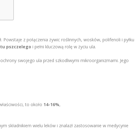
ł. Powstaje z połączenia żywic roślinnych, wosków, polifenoli i pyłku
itu pszczelego
i pełni kluczową rolę w życiu ula.
i ochrony swojego ula przed szkodliwymi mikroorganizmami. Jego
właściwości, to około
14-16%
,
nym składnikiem wielu leków i znalazł zastosowanie w medycynie