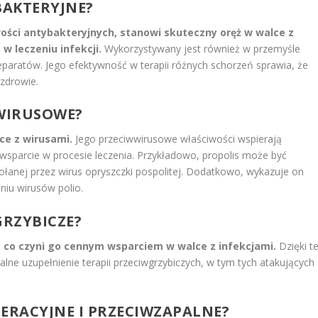
BAKTERYJNE?
wości antybakteryjnych, stanowi skuteczny oręż w walce z
w leczeniu infekcji.
Wykorzystywany jest również w przemyśle
aratów. Jego efektywność w terapii różnych schorzeń sprawia, że
 zdrowie.
WWIRUSOWE?
ce z wirusami.
Jego przeciwwirusowe właściwości wspierają
 wsparcie w procesie leczenia. Przykładowo, propolis może być
anej przez wirus opryszczki pospolitej. Dodatkowo, wykazuje on
iu wirusów polio.
GRZYBICZE?
 co czyni go cennym wsparciem w walce z infekcjami.
Dzięki te
lne uzupełnienie terapii przeciwgrzybiczych, w tym tych atakujących
NERACYJNE I PRZECIWZAPALNE?