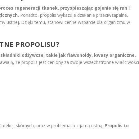
roces regeneracji tkanek, przyspieszając gojenie się ran i
gicznych.
Ponadto, propolis wykazuje działanie przeciwzapalne,
amy ustnej. Dzięki temu, stanowi cenne wsparcie dla organizmu w
OTNE PROPOLISU?
 składniki odżywcze, takie jak flawonoidy, kwasy organiczne,
rawiają, że propolis jest ceniony za swoje wszechstronne właściwości
 infekcji skórnych, oraz w problemach z jamą ustną.
Propolis to