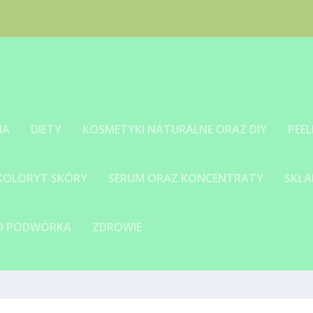
IA
DIETY
KOSMETYKI NATURALNE ORAZ DIY
PEEL
 KOLORYT SKÓRY
SERUM ORAZ KONCENTRATY
SKŁA
GO PODWÓRKA
ZDROWIE