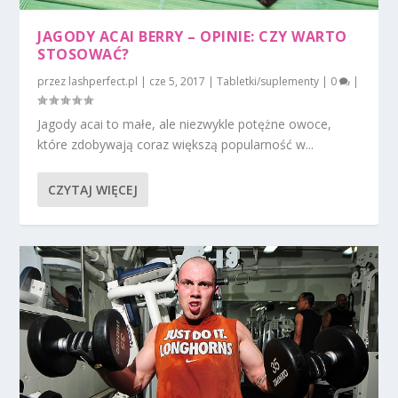
JAGODY ACAI BERRY – OPINIE: CZY WARTO
STOSOWAĆ?
przez
lashperfect.pl
|
cze 5, 2017
|
Tabletki/suplementy
|
0
|
Jagody acai to małe, ale niezwykle potężne owoce,
które zdobywają coraz większą popularność w...
CZYTAJ WIĘCEJ