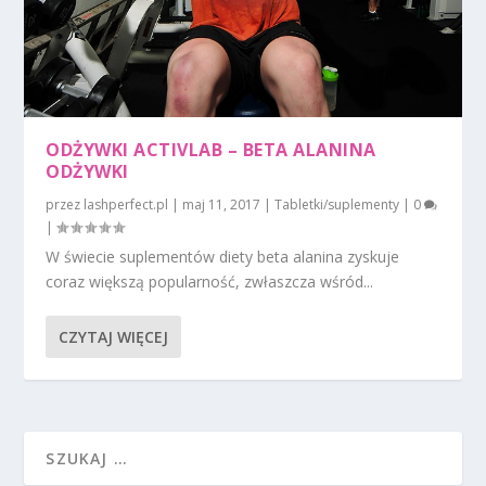
ODŻYWKI ACTIVLAB – BETA ALANINA
ODŻYWKI
przez
lashperfect.pl
|
maj 11, 2017
|
Tabletki/suplementy
|
0
|
W świecie suplementów diety beta alanina zyskuje
coraz większą popularność, zwłaszcza wśród...
CZYTAJ WIĘCEJ