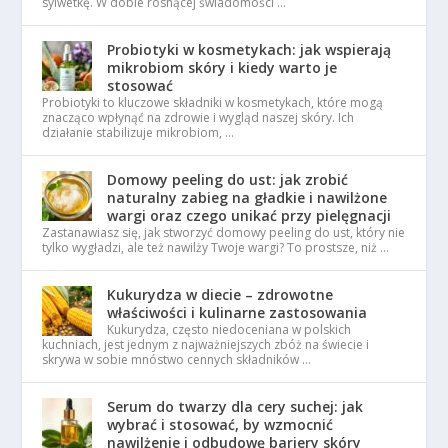
sylwetkę. W dobie rosnącej świadomości …
Probiotyki w kosmetykach: jak wspierają
mikrobiom skóry i kiedy warto je
stosować
Probiotyki to kluczowe składniki w kosmetykach, które mogą
znacząco wpłynąć na zdrowie i wygląd naszej skóry. Ich
działanie stabilizuje mikrobiom, …
Domowy peeling do ust: jak zrobić
naturalny zabieg na gładkie i nawilżone
wargi oraz czego unikać przy pielęgnacji
Zastanawiasz się, jak stworzyć domowy peeling do ust, który nie
tylko wygładzi, ale też nawilży Twoje wargi? To prostsze, niż …
Kukurydza w diecie – zdrowotne
właściwości i kulinarne zastosowania
Kukurydza, często niedoceniana w polskich
kuchniach, jest jednym z najważniejszych zbóż na świecie i
skrywa w sobie mnóstwo cennych składników …
Serum do twarzy dla cery suchej: jak
wybrać i stosować, by wzmocnić
nawilżenie i odbudowę bariery skóry