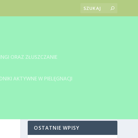
INGI ORAZ ZŁUSZCZANIE
DNIKI AKTYWNE W PIELĘGNACJI
OSTATNIE WPISY