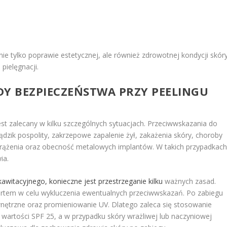
 nie tylko poprawie estetycznej, ale również zdrowotnej kondycji skóry
pielęgnacji.
DY BEZPIECZEŃSTWA PRZY PEELINGU
jest zalecany w kilku szczególnych sytuacjach. Przeciwwskazania do
dzik pospolity, zakrzepowe zapalenie żył, zakażenia skóry, choroby
rążenia oraz obecność metalowych implantów. W takich przypadkach
ia.
kawitacyjnego, konieczne jest przestrzeganie kilku
ważnych zasad.
ertem w celu wykluczenia ewentualnych przeciwwskazań. Po zabiegu
wnętrzne oraz promieniowanie UV. Dlatego zaleca się stosowanie
 wartości SPF 25, a w przypadku skóry wrażliwej lub naczyniowej