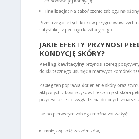
co poprawi jej kondycję.
Finalizacja:
Na zakończenie zabiegu nałożony z
Przestrzeganie tych kroków przygotowawczych i 
satysfakcji z peelingu kawitacyjnego.
JAKIE EFEKTY PRZYNOSI PE
KONDYCJĘ SKÓRY?
Peeling kawitacyjny
przynosi szereg pozytywny
do skutecznego usunięcia martwych komórek nask
Zabieg ten poprawia dotlenienie skóry oraz stymu
aktywnych z kosmetyków. Efektem jest skóra pełn
przyczynia się do wygładzenia drobnych zmarszcz
Już po pierwszym zabiegu można zauważyć:
mniejszą ilość zaskórników,