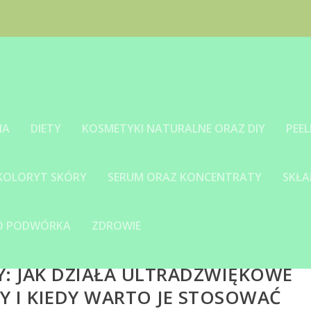
IA
DIETY
KOSMETYKI NATURALNE ORAZ DIY
PEEL
 KOLORYT SKÓRY
SERUM ORAZ KONCENTRATY
SKŁA
GO PODWÓRKA
ZDROWIE
Y: JAK DZIAŁA ULTRADŹWIĘKOWE
Y I KIEDY WARTO JE STOSOWAĆ