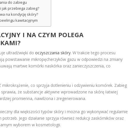
ania do zabiegu
i jak przebiega zabieg?
ływa na kondycję skóry?
peelingu kawitacyjnym
ACYJNY I NA CZYM POLEGA
ĘKAMI?
uje ultradźwięki do
oczyszczania skóry
. W trakcie tego procesu
dują powstawanie mikropęcherzyków gazu w odpowiedzi na zmiany
 usuwają martwe komórki naskórka oraz zanieczyszczenia, co
mikrokrążenie, co sprzyja dotlenieniu i odżywieniu komórek. Zabieg
eż sprawia, że substancje aktywne wprowadzone na skórę łatwiej
 bardziej promienna, nawilżona i zregenerowana.
zpieczny dla większości typów skóry i można go wykonywać regularnie
h potrzeb. Jego działanie sprzyja również redukcji zaskórników oraz
ularnym wyborem w kosmetologii.