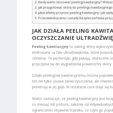
Kiedy warto stosować peeling kawitacyjny? Wskaz
Jak przygotować skórę do peelingu kawitacyjnego 
Jakie efekty przynosi peeling kawitacyjny i jak wp
Przeciwwskazania i zasady bezpieczeństwa przy 
JAK DZIAŁA PEELING KAWIT
OCZYSZCZANIE ULTRADŹWI
Peeling kawitacyjny
to zabieg, który wykorzyst
emitowane są fale ultradźwiękowe, które powo
ciśnienia. Te pęcherzyki, gdy pękają, skutecznie
przyczynia się do wygładzenia powierzchni skóry.
Dzięki peelingowi kawitacyjnemu można poprawić 
ten nie tylko usuwa zanieczyszczenia, ale równi
penetrują w jej głąb. W rezultacie cera staje się
Warto zaznaczyć, że peeling kawitacyjny jest be
co miesiąc lub półtora, zależnie od indywidualnyc
ograniczeniu objawów trądziku, co czyni go pop