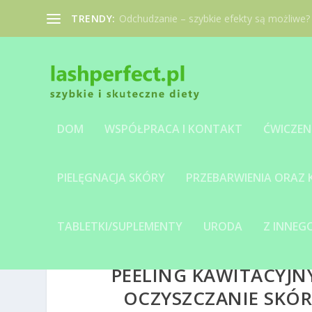
TRENDY:
Odchudzanie – szybkie efekty są możliwe?
DOM
WSPÓŁPRACA I KONTAKT
ĆWICZEN
PIELĘGNACJA SKÓRY
PRZEBARWIENIA ORAZ
TABLETKI/SUPLEMENTY
URODA
Z INNE
PEELING KAWITACYJN
OCZYSZCZANIE SKÓR