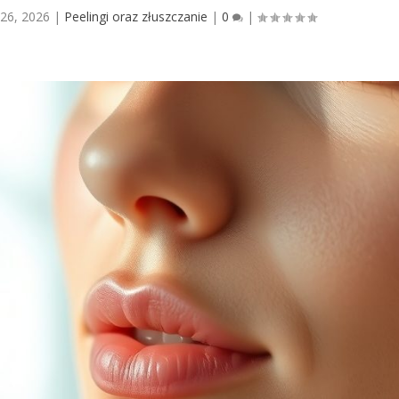
 26, 2026
|
Peelingi oraz złuszczanie
|
0
|