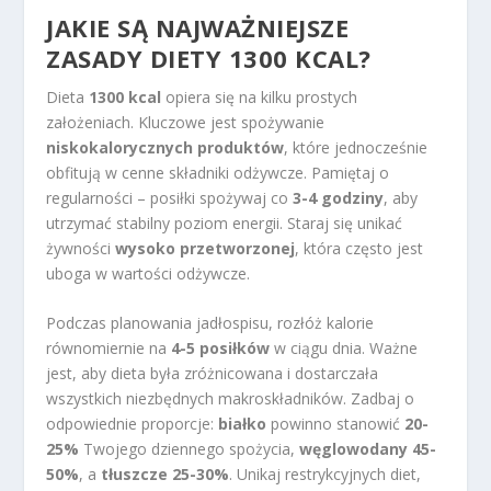
JAKIE SĄ NAJWAŻNIEJSZE
ZASADY DIETY
1300 KCAL?
Dieta
1300 kcal
opiera się na kilku prostych
założeniach. Kluczowe jest spożywanie
niskokalorycznych produktów
, które jednocześnie
obfitują w cenne składniki odżywcze. Pamiętaj o
regularności – posiłki spożywaj co
3-4 godziny
, aby
utrzymać stabilny poziom energii. Staraj się unikać
żywności
wysoko przetworzonej
, która często jest
uboga w wartości odżywcze.
Podczas planowania jadłospisu, rozłóż kalorie
równomiernie na
4-5 posiłków
w ciągu dnia. Ważne
jest, aby dieta była zróżnicowana i dostarczała
wszystkich niezbędnych makroskładników. Zadbaj o
odpowiednie proporcje:
białko
powinno stanowić
20-
25%
Twojego dziennego spożycia,
węglowodany 45-
50%
, a
tłuszcze 25-30%
. Unikaj restrykcyjnych diet,