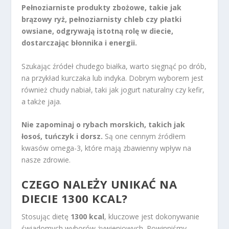
Pełnoziarniste produkty zbożowe, takie jak
brązowy ryż, pełnoziarnisty chleb czy płatki
owsiane, odgrywają istotną rolę w diecie,
dostarczając błonnika i energii.
Szukając źródeł chudego białka, warto sięgnąć po drób,
na przykład kurczaka lub indyka. Dobrym wyborem jest
również chudy nabiał, taki jak jogurt naturalny czy kefir,
a także jaja.
Nie zapominaj o rybach morskich, takich jak
łosoś, tuńczyk i dorsz.
Są one cennym źródłem
kwasów omega-3, które mają zbawienny wpływ na
nasze zdrowie.
CZEGO NALEŻY UNIKAĆ NA
DIECIE 1300 KCAL?
Stosując dietę
1300 kcal
, kluczowe jest dokonywanie
świadomych wyborów żywieniowych. Powinniśmy