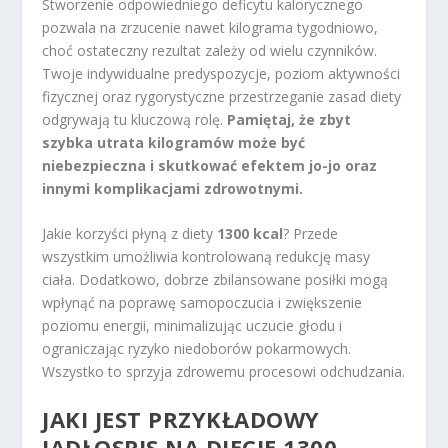
Stworzenie odpowiedniego deficytu kalorycznego
pozwala na zrzucenie nawet kilograma tygodniowo,
choć ostateczny rezultat zależy od wielu czynników.
Twoje indywidualne predyspozycje, poziom aktywności
fizycznej oraz rygorystyczne przestrzeganie zasad diety
odgrywają tu kluczową rolę.
Pamiętaj, że zbyt
szybka utrata kilogramów może być
niebezpieczna i skutkować efektem jo-jo oraz
innymi komplikacjami zdrowotnymi.
Jakie korzyści płyną z diety
1300 kcal
? Przede
wszystkim umożliwia kontrolowaną redukcję masy
ciała. Dodatkowo, dobrze zbilansowane posiłki mogą
wpłynąć na poprawę samopoczucia i zwiększenie
poziomu energii, minimalizując uczucie głodu i
ograniczając ryzyko niedoborów pokarmowych.
Wszystko to sprzyja zdrowemu procesowi odchudzania.
JAKI JEST PRZYKŁADOWY
JADŁOSPIS NA DIECIE 1300