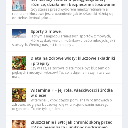
różnice, działanie i bezpieczne stosowanie
Gdy stajesz przed wyborem między retinalem a
retinolem, kluczowe jest zrozumienie, jak te składniki różnią się
od siebie. Retinal, jako …
Sporty zimowe.
Jednym z najpopularniejszych sportów zimowych,
które zyskały wielu miłośników u osób młodych, jak i
starszych. Według nas jest to idealny …
Dieta na zdrowe włosy: kluczowe składniki
i przepisy
Czy wiesz, że zdrowa dieta może być kluczem do
pięknych i mocnych włosów? To, co ląduje na naszym talerzu,
ma …
Witamina F – jej rola, właściwości i źródła
w diecie
Witamina F, choć często pomijana w rozmowach o
zdrowiu, odgrywa kluczową rolę w funkcjonowaniu naszego
organizmu. To nie tylko jeden …
Złuszczanie i SPF: jak chronić skórę przed
UV po peelingach i uniknąć podrażnień