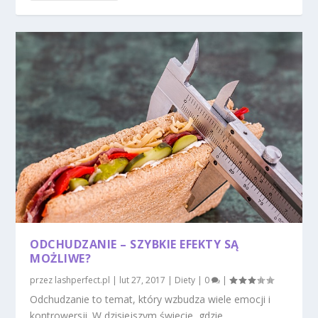
ODCHUDZANIE – SZYBKIE EFEKTY SĄ
MOŻLIWE?
przez
lashperfect.pl
|
lut 27, 2017
|
Diety
|
0
|
Odchudzanie to temat, który wzbudza wiele emocji i
kontrowersji. W dzisiejszym świecie, gdzie...