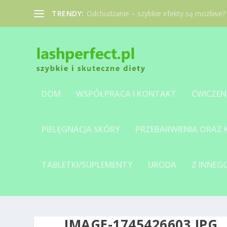
TRENDY:
Odchudzanie – szybkie efekty są możliwe?
DOM
WSPÓŁPRACA I KONTAKT
ĆWICZEN
PIELĘGNACJA SKÓRY
PRZEBARWIENIA ORAZ
TABLETKI/SUPLEMENTY
URODA
Z INNE
IMAGE-1745426603.JPG