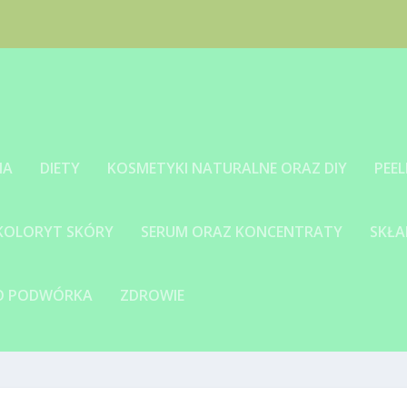
IA
DIETY
KOSMETYKI NATURALNE ORAZ DIY
PEEL
 KOLORYT SKÓRY
SERUM ORAZ KONCENTRATY
SKŁA
GO PODWÓRKA
ZDROWIE