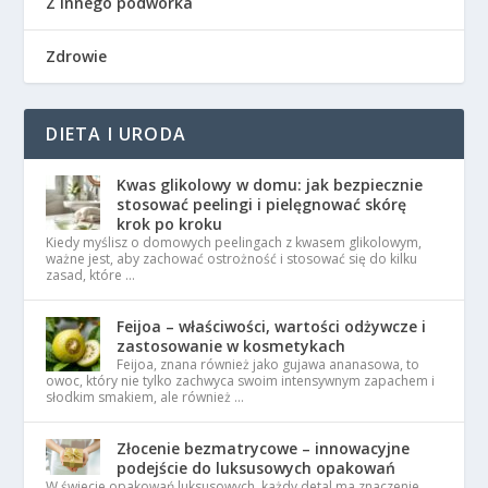
Z innego podwórka
Zdrowie
DIETA I URODA
Kwas glikolowy w domu: jak bezpiecznie
stosować peelingi i pielęgnować skórę
krok po kroku
Kiedy myślisz o domowych peelingach z kwasem glikolowym,
ważne jest, aby zachować ostrożność i stosować się do kilku
zasad, które …
Feijoa – właściwości, wartości odżywcze i
zastosowanie w kosmetykach
Feijoa, znana również jako gujawa ananasowa, to
owoc, który nie tylko zachwyca swoim intensywnym zapachem i
słodkim smakiem, ale również …
Złocenie bezmatrycowe – innowacyjne
podejście do luksusowych opakowań
W świecie opakowań luksusowych, każdy detal ma znaczenie.