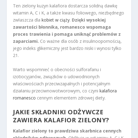
Ten zielony kuzyn kalafiora dostarcza solidną dawkę
witamin A, C i K, a także kwasu foliowego, niezbędnego
zwłaszcza dla
kobiet w ciąży
.
Dzięki wysokiej
zawartości błonnika, romanesco wspomaga
proces trawienia i pomaga uniknąć problemów z
zaparciami.
Co ważne dla osób z insulinoopornością,
jego indeks glikemiczny jest bardzo niski i wynosi tylko
21.
Warto wspomnieć o obecności sulforafanu i
izotiocyjanów, związków o udowodnionych
właściwościach przeciwzapalnych i potencjalnym
działaniu przeciwnowotworowym, co czyni
kalafiora
romanesco
cennym elementem zdrowej diety.
JAKIE SKŁADNIKI ODŻYWCZE
ZAWIERA KALAFIOR ZIELONY?
Kalafior zielony to prawdziwa skarbnica cennych
składników odżywczych.
Obfituje w witaminy A, C i K,