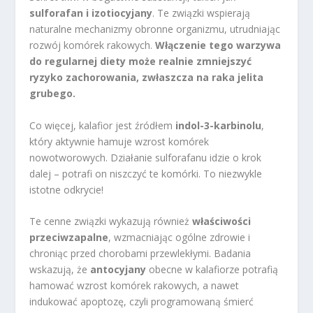
sulforafan i izotiocyjany
. Te związki wspierają
naturalne mechanizmy obronne organizmu, utrudniając
rozwój komórek rakowych.
Włączenie tego warzywa
do regularnej diety może realnie zmniejszyć
ryzyko zachorowania, zwłaszcza na raka jelita
grubego.
Co więcej, kalafior jest źródłem
indol-3-karbinolu
,
który aktywnie hamuje wzrost komórek
nowotworowych. Działanie sulforafanu idzie o krok
dalej – potrafi on niszczyć te komórki. To niezwykle
istotne odkrycie!
Te cenne związki wykazują również
właściwości
przeciwzapalne
, wzmacniając ogólne zdrowie i
chroniąc przed chorobami przewlekłymi. Badania
wskazują, że
antocyjany
obecne w kalafiorze potrafią
hamować wzrost komórek rakowych, a nawet
indukować apoptozę, czyli programowaną śmierć