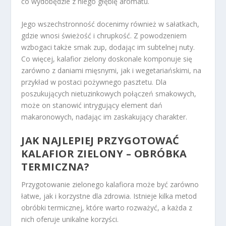
co wydobędzie z niego głębię aromatu.
Jego wszechstronność docenimy również w sałatkach,
gdzie wnosi świeżość i chrupkość. Z powodzeniem
wzbogaci także smak zup, dodając im subtelnej nuty.
Co więcej, kalafior zielony doskonale komponuje się
zarówno z daniami mięsnymi, jak i wegetariańskimi, na
przykład w postaci pożywnego pasztetu. Dla
poszukujących nietuzinkowych połączeń smakowych,
może on stanowić intrygujący element dań
makaronowych, nadając im zaskakujący charakter.
JAK NAJLEPIEJ PRZYGOTOWAĆ
KALAFIOR ZIELONY – OBRÓBKA
TERMICZNA?
Przygotowanie zielonego kalafiora może być zarówno
łatwe, jak i korzystne dla zdrowia. Istnieje kilka metod
obróbki termicznej, które warto rozważyć, a każda z
nich oferuje unikalne korzyści.