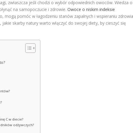
gi, zwłaszcza jeśli chodzi o wybór odpowiednich owoców. Wiedza o
wpłynąć na samopoczucie i zdrowie.
Owoce o niskim indeksie
kado, mogą pomóc w łagodzeniu stanów zapalnych i wspieraniu zdrowi
, jakie skarby natury warto włączyć do swojej diety, by cieszyć się
to?
antów?
z?
nę C w diecie?
kładników odżywczych?