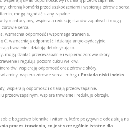
 wspierają układ odpornościowy i działają przeciwzapalnie.
ny, chronią komórki przed uszkodzeniami i wspierają zdrowie serca.
itamin, mogą łagodzić stany zapalne.
 w tym antocyjany, wspierają redukcję stanów zapalnych i mogą
 zdrowie serca.
ika, wzmacnia odporność i wspomaga trawienie.
 C, wzmacniają odporność i działają antyoksydacyjnie.
rają trawienie i działają detoksykująco.
y, mogą działać przeciwzapalnie i wspierać zdrowie skóry.
rawienie i regulują poziom cukru we krwi.
inerałów, wspierają odporność oraz zdrowie skóry.
 witaminy, wspiera zdrowie serca i mózgu.
Posiada niski indeks
ty, wspierają odporność i działają przeciwzapalnie.
u przeciwzapalnym, wspiera trawienie i redukuje obrzęki.
 sobie bogactwo błonnika i witamin, które pozytywnie oddziałują na
nia proces trawienia, co jest szczególnie istotne dla