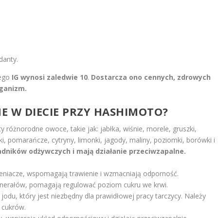
danty.
rego
IG wynosi zaledwie 10
.
Dostarcza ono cennych, zdrowych
rganizm.
E W DIECIE PRZY HASHIMOTO?
różnorodne owoce, takie jak: jabłka, wiśnie, morele, gruszki,
i, pomarańcze, cytryny, limonki, jagody, maliny, poziomki, borówki i
dników odżywczych i mają działanie przeciwzapalne.
leniacze, wspomagają trawienie i wzmacniają odporność.
minerałów, pomagają regulować poziom cukru we krwi.
jodu, który jest niezbędny dla prawidłowej pracy tarczycy. Należy
 cukrów.