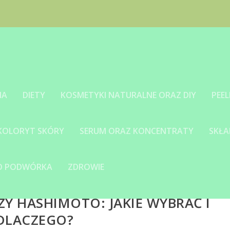
IA
DIETY
KOSMETYKI NATURALNE ORAZ DIY
PEEL
 KOLORYT SKÓRY
SERUM ORAZ KONCENTRATY
SKŁA
GO PODWÓRKA
ZDROWIE
Y HASHIMOTO: JAKIE WYBRAĆ I
DLACZEGO?