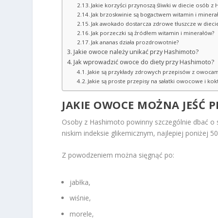
Jakie korzyści przynoszą śliwki w diecie osób z
Jak brzoskwinie są bogactwem witamin i minera
Jak awokado dostarcza zdrowe tłuszcze w dieci
Jak porzeczki są źródłem witamin i minerałów?
Jak ananas działa prozdrowotnie?
Jakie owoce należy unikać przy Hashimoto?
Jak wprowadzić owoce do diety przy Hashimoto?
Jakie są przykłady zdrowych przepisów z owocam
Jakie są proste przepisy na sałatki owocowe i kokt
JAKIE OWOCE MOŻNA JEŚĆ 
Osoby z Hashimoto powinny szczególnie dbać o s
niskim indeksie glikemicznym, najlepiej poniżej 5
Z powodzeniem można sięgnąć po:
jabłka,
wiśnie,
morele,