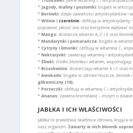
*
Truskawki:
pełne witaminy C i antyoksydantów,
*
Jagody, maliny i poziomki:
bogate w antocyja
*
Borówki:
dzięki zawartości antyoksydantów i w
*
Wiśnie i
czereśnie
:
obfitują w antyoksydanty,
poprawiać jakość snu oraz korzystnie wpływać na
*
Mango:
dostarcza witamin A, C i E oraz błonn
*
Mandarynki i pomarańcze:
bogate w witaminę
*
Cytryny i limonki:
obfitują w witaminę C, wspie
*
Nektarynki:
zawierają witaminy i antyoksydant
*
Śliwki:
źródło błonnika i witamin, wspomagają t
*
Brzoskwinie:
dostarczają witamin A i C oraz m
*
Awokado:
bogate w zdrowe tłuszcze, błonnik i
glikemiczny (10).
*
Porzeczki:
obfitują w witaminę C i antyoksydan
*
Ananas:
zawiera bromelainę – enzym o działani
JABŁKA I ICH WŁAŚCIWOŚCI
Jabłka to prawdziwa skarbnica zdrowia, kryjąca w
nasz organizm.
Zawarty w nich błonnik uspraw