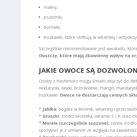
maliny,
poziomki,
borówki,
truskawki, które obfitują w witaminy i antyoksy
Szczególnie rekomendowane jest awokado, któ
tłuszczy, które mają zbawienny wpływ na o
JAKIE OWOCE SĄ DOZWOLON
Osoby z Hashimoto mogą śmiało włączyć do diety 
nektarynki, śliwki, brzoskwinie, mango, mandarynk
truskawki.
Owoce te dostarczają cennych skła
*
Jabłka:
bogate w błonnik, witaminy i przeciwut
*
Gruszki:
źródło błonnika, witamin C i K oraz 
*
Morele (szczególnie suszone):
cenne źródło 
spożywać je z umiarem ze względu na zawartość