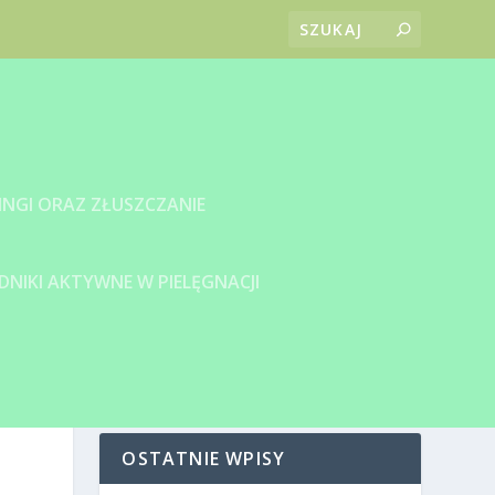
INGI ORAZ ZŁUSZCZANIE
DNIKI AKTYWNE W PIELĘGNACJI
OSTATNIE WPISY