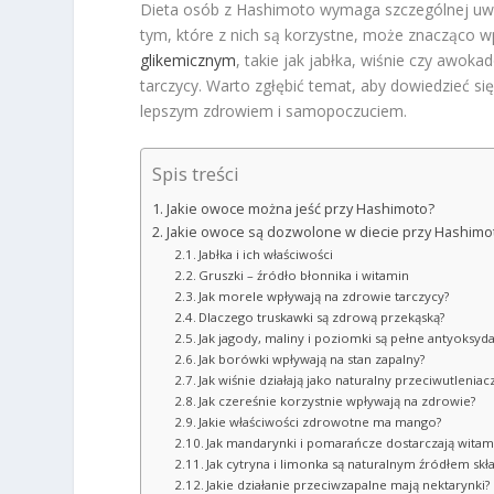
Dieta osób z Hashimoto wymaga szczególnej uwa
tym, które z nich są korzystne, może znacząco 
glikemicznym
, takie jak jabłka, wiśnie czy awo
tarczycy. Warto zgłębić temat, aby dowiedzieć się
lepszym zdrowiem i samopoczuciem.
Spis treści
Jakie owoce można jeść przy Hashimoto?
Jakie owoce są dozwolone w diecie przy Hashimo
Jabłka i ich właściwości
Gruszki – źródło błonnika i witamin
Jak morele wpływają na zdrowie tarczycy?
Dlaczego truskawki są zdrową przekąską?
Jak jagody, maliny i poziomki są pełne antyoksyd
Jak borówki wpływają na stan zapalny?
Jak wiśnie działają jako naturalny przeciwutleniac
Jak czereśnie korzystnie wpływają na zdrowie?
Jakie właściwości zdrowotne ma mango?
Jak mandarynki i pomarańcze dostarczają witami
Jak cytryna i limonka są naturalnym źródłem s
Jakie działanie przeciwzapalne mają nektarynki?