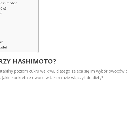
 Hashimoto?
łów?
e?
i?
ajle?
PRZY HASHIMOTO?
tabilny poziom cukru we krwi, dlatego zaleca się im wybór owoców 
0. Jakie konkretnie owoce w takim razie włączyć do diety?