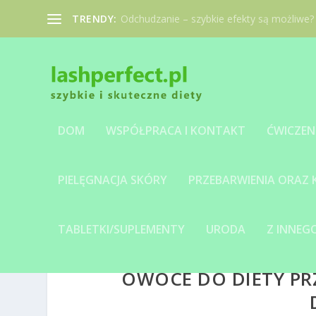
TRENDY:
Odchudzanie – szybkie efekty są możliwe?
DOM
WSPÓŁPRACA I KONTAKT
ĆWICZEN
PIELĘGNACJA SKÓRY
PRZEBARWIENIA ORAZ
TABLETKI/SUPLEMENTY
URODA
Z INNE
OWOCE DO DIETY PRZ