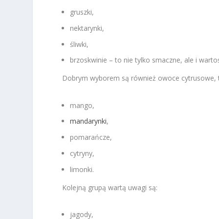
gruszki,
nektarynki,
śliwki,
brzoskwinie – to nie tylko smaczne, ale i war
Dobrym wyborem są również owoce cytrusowe, ta
mango,
mandarynki
,
pomarańcze,
cytryny,
limonki.
Kolejną grupą wartą uwagi są:
jagody,