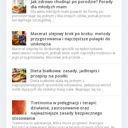
Jak zdrowo chudnąć po porodzie? Porady
dla młodych mam
Dla wielu młodych mam powrót do formy po
porodzie staje się jednym z kluczowych celów, jednak proces
ten wymaga szczególnej …
Macerat olejowy krok po kroku: metody
przygotowania i najczęstsze pułapki do
uniknięcia
Macerat olejowy to doskonały sposób na wykorzystanie
właściwości roślinnych, jednak wiele osób napotyka trudności w
jego przygotowaniu. Kluczowe jest przede …
Dieta białkowa: zasady, jadłospis i
przepisy na posiłki
Dieta białkowa stała się jednym z
najpopularniejszych sposobów odżywiania, zwłaszcza wśród
osób dążących do redukcji masy ciała. Skupiając się na …
Tretinoina w pielęgnacji i terapii:
działanie, zastosowanie oraz
najważniejsze zasady bezpiecznego
stosowania
Tretinoina to substancja, która może przynieść znaczące
korzyści w pielęgnacji skóry oraz w terapii różnych schorzeń. Jej