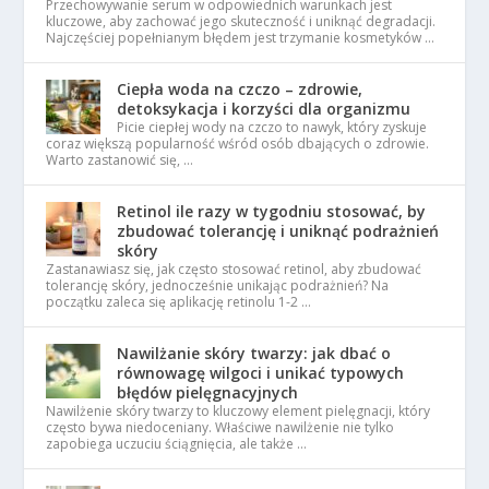
Przechowywanie serum w odpowiednich warunkach jest
kluczowe, aby zachować jego skuteczność i uniknąć degradacji.
Najczęściej popełnianym błędem jest trzymanie kosmetyków …
Ciepła woda na czczo – zdrowie,
detoksykacja i korzyści dla organizmu
Picie ciepłej wody na czczo to nawyk, który zyskuje
coraz większą popularność wśród osób dbających o zdrowie.
Warto zastanowić się, …
Retinol ile razy w tygodniu stosować, by
zbudować tolerancję i uniknąć podrażnień
skóry
Zastanawiasz się, jak często stosować retinol, aby zbudować
tolerancję skóry, jednocześnie unikając podrażnień? Na
początku zaleca się aplikację retinolu 1-2 …
Nawilżanie skóry twarzy: jak dbać o
równowagę wilgoci i unikać typowych
błędów pielęgnacyjnych
Nawilżenie skóry twarzy to kluczowy element pielęgnacji, który
często bywa niedoceniany. Właściwe nawilżenie nie tylko
zapobiega uczuciu ściągnięcia, ale także …