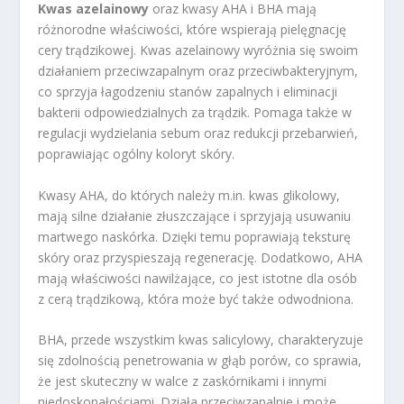
Kwas azelainowy
oraz kwasy AHA i BHA mają
różnorodne właściwości, które wspierają pielęgnację
cery trądzikowej. Kwas azelainowy wyróżnia się swoim
działaniem przeciwzapalnym oraz przeciwbakteryjnym,
co sprzyja łagodzeniu stanów zapalnych i eliminacji
bakterii odpowiedzialnych za trądzik. Pomaga także w
regulacji wydzielania sebum oraz redukcji przebarwień,
poprawiając ogólny koloryt skóry.
Kwasy AHA, do których należy m.in. kwas glikolowy,
mają silne działanie złuszczające i sprzyjają usuwaniu
martwego naskórka. Dzięki temu poprawiają teksturę
skóry oraz przyspieszają regenerację. Dodatkowo, AHA
mają właściwości nawilżające, co jest istotne dla osób
z cerą trądzikową, która może być także odwodniona.
BHA, przede wszystkim kwas salicylowy, charakteryzuje
się zdolnością penetrowania w głąb porów, co sprawia,
że jest skuteczny w walce z zaskórnikami i innymi
niedoskonałościami. Działa przeciwzapalnie i może