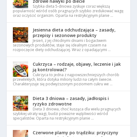
zdrowe nawyki po diecie
Szybka dieta 5-dniowa zyskuje coraz większą
popularność wśród osób pragnących szybko zredukować wagę
oraz oczyścić organizm. Oparta na restrykcyjnym planie …
Jesienna dieta odchudzająca – zasady,
przepisy i sezonowe produkty
Jesień, z jej chłodnymi dniami i bogactwem
sezonowych produktów, staje się idealnym czasem na
rozpoczęcie diety odchudzającej. Wraz z opadającymi …
Cukrzyca – rodzaje, objawy, leczenie i jak
ją kontrolować?
Cukrzyca to jedna z najpowszechniejszych chorób
przewlekłych, która dotyka miliony ludzi na całym świecie.
Charakteryzuje się podwyższonym poziomem cukru we …
Dieta 3 dniowa – zasady, jadłospis i
ryzyko zdrowotne
Dieta 3 dniowa, choć kusząca dla wielu pragnących
szybkiej utraty wagi, budzi poważne wątpliwości wśród
specjalistów. Oparta na restrykcyjnym planie …
Czerwone plamy po trądziku: przyczyny