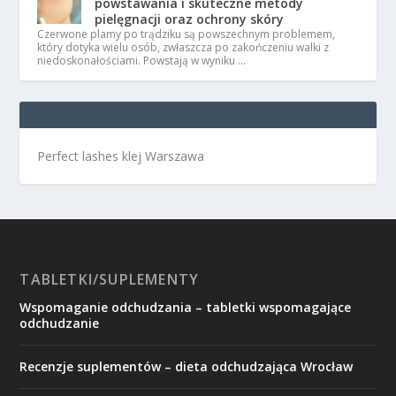
powstawania i skuteczne metody
pielęgnacji oraz ochrony skóry
Czerwone plamy po trądziku są powszechnym problemem,
który dotyka wielu osób, zwłaszcza po zakończeniu walki z
niedoskonałościami. Powstają w wyniku …
Perfect lashes klej Warszawa
TABLETKI/SUPLEMENTY
Wspomaganie odchudzania – tabletki wspomagające
odchudzanie
Recenzje suplementów – dieta odchudzająca Wrocław