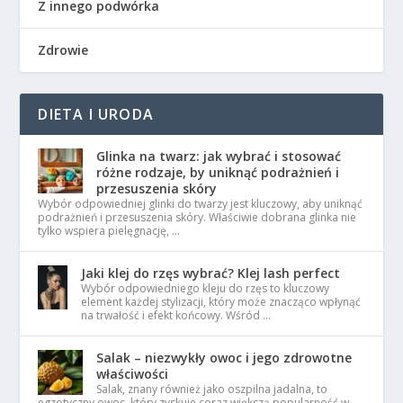
Z innego podwórka
Zdrowie
DIETA I URODA
Glinka na twarz: jak wybrać i stosować
różne rodzaje, by uniknąć podrażnień i
przesuszenia skóry
Wybór odpowiedniej glinki do twarzy jest kluczowy, aby uniknąć
podrażnień i przesuszenia skóry. Właściwie dobrana glinka nie
tylko wspiera pielęgnację, …
Jaki klej do rzęs wybrać? Klej lash perfect
Wybór odpowiedniego kleju do rzęs to kluczowy
element każdej stylizacji, który może znacząco wpłynąć
na trwałość i efekt końcowy. Wśród …
Salak – niezwykły owoc i jego zdrowotne
właściwości
Salak, znany również jako oszpilna jadalna, to
egzotyczny owoc, który zyskuje coraz większą popularność w