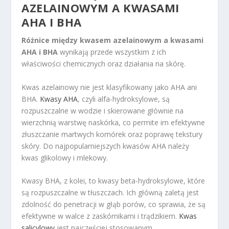
AZELAINOWYM
A KWASAMI
AHA I BHA
Różnice między kwasem azelainowym a kwasami
AHA i BHA
wynikają przede wszystkim z ich
właściwości chemicznych oraz działania na skórę.
Kwas azelainowy nie jest klasyfikowany jako AHA ani
BHA.
Kwasy AHA
, czyli alfa-hydroksylowe, są
rozpuszczalne w wodzie i skierowane głównie na
wierzchnią warstwę naskórka, co permite im efektywne
złuszczanie martwych komórek oraz poprawę tekstury
skóry. Do najpopularniejszych kwasów AHA należy
kwas glikolowy i mlekowy.
Kwasy BHA, z kolei, to kwasy beta-hydroksylowe, które
są rozpuszczalne w tłuszczach. Ich główną zaletą jest
zdolność do penetracji w głąb porów, co sprawia, że są
efektywne w walce z zaskórnikami i trądzikiem.
Kwas
salicylowy
jest najczęściej stosowanym