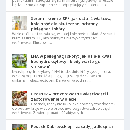
paznokciami? Zdecyduj się na manicure hybrydowy. Wreszcie
będziesz mogła zapomnieć o odpryskującym lakierze do …
Serum i krem z SPF: jak ustalić właściwą
kolejność dla skutecznej ochrony i
pielęgnacji skóry
Wiele osób zastanawia się, w jakiej kolejności nakładać serum i
krem z filtrem SPF, aby maksymalnie wykorzystać ich
właściwości. Kluczowe …
LHA w pielęgnacji skóry: jak działa kwas
lipohydroksylowy i kiedy warto go
stosować
Kwas lipohydroksylowy (LHA) to składnik, który zyskuje coraz
większą popularność w pielęgnacji skóry dzięki swoim
unikalnym właściwościom. Działa on łagodnie, …
Czosnek – prozdrowotne właściwości i
zastosowanie w diecie
Czosnek, znany nie tylko jako aromatyczny dodatek
do potraw, kryje w sobie prawdziwe bogactwo zdrowotnych
właściwości. Zawiera ponad 100 aktywnych …
Post dr Dąbrowskiej – zasady, jadłospis i