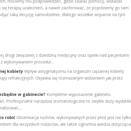
omych, możemy mu podpowiedzieć, gdzie szukać pomocy, wskazać
h się terapią uzależnień, a nawet zaoferować, że pojedziemy go tam
djąć taką decyzję samodzielnie, dlatego wszelkie wsparcie na tym
ej drogi związanej z dziedziną medycyny oraz opieki nad pacjentami
z wykonywaniem procedur...
ej kobiety
Wpływ astygmatyzmu na organizm ciężarnej kobiety
upy refrakcyjnych. Objawia się rozmazanym widzeniem jak przez
iezbędne w gabinecie?
Kompletne wyposażenie gabinetu
ań. Profesjonalne narzędzia stomatologiczne to zwykle duży wydatek
alizować,...
to robić
Obserwacja ruchów, wykonywanych przez płód jest nie tylk
ntem dla wszystkich rodziców, ale także ogromna wiedza dotycząca