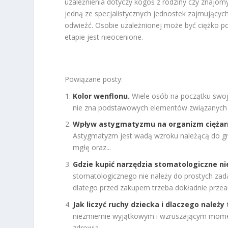
uzależnienia dotyczy kogoś z rodziny czy znaj
jedną ze specjalistycznych jednostek zajmującyc
odwieźć. Osobie uzależnionej może być ciężko po
etapie jest nieocenione.
Powiązane posty:
Kolor wenflonu.
Wiele osób na początku swoj
nie zna podstawowych elementów związanych 
Wpływ astygmatyzmu na organizm ciężarn
Astygmatyzm jest wadą wzroku należącą do gr
mgłę oraz...
Gdzie kupić narzędzia stomatologiczne n
stomatologicznego nie należy do prostych zad
dlatego przed zakupem trzeba dokładnie przean
Jak liczyć ruchy dziecka i dlaczego należy 
niezmiernie wyjątkowym i wzruszającym mome
zdrowia...