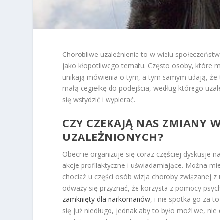
Chorobliwe uzależnienia to w wielu społeczeństw
jako kłopotliwego tematu. Często osoby, które m
unikają mówienia o tym, a tym samym udają, że t
małą cegiełkę do podejścia, według którego uzależ
się wstydzić i wypierać.
CZY CZEKAJĄ NAS ZMIANY W
UZALEŻNIONYCH?
Obecnie organizuje się coraz częściej dyskusje 
akcje profilaktyczne i uświadamiające. Można mi
chociaż u części osób wizja choroby związanej z u
odważy się przyznać, że korzysta z pomocy psychi
zamknięty dla narkomanów
, i nie spotka go za 
się już niedługo, jednak aby to było możliwe, ni