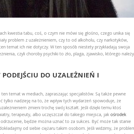
ach kwestia tabu, coś, o czym nie mówi się głośno, czego unika się
iały problem z uzależnieniem, czy to od alkoholu, czy narkotyków,
en temat ich nie dotyczy. W ten sposób niestety przykładają swoja
nienia, czyli choroby psychiki to zło, plaga, zjawisko, którego należ
 PODEJŚCIU DO UZALEŻNIEŃ I
na ten temat w mediach, zapraszając specjalistów. Są także pewne
eć tylko nadzieję na to, że wpływ tych wydarzeń spowoduje, że
zależnieniem zmieni trochę swój kształt. Jeśli dzięki temu ktoś
atry, terapeuty, albo uczęszczał do takiego miejsca, jak
ośrodek
to odrzucenie, będzie można uznać to za sukces. Być może tak stanie
e dokładajmy od siebie ciężaru takim osobom. Jeśli widzimy, że proble