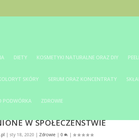
IA
DIETY
KOSMETYKI NATURALNE ORAZ DIY
PEEL
 KOLORYT SKÓRY
SERUM ORAZ KONCENTRATY
SKŁA
GO PODWÓRKA
ZDROWIE
NIONE W SPOŁECZEŃSTWIE
.pl
|
sty 18, 2020
|
Zdrowie
|
0
|