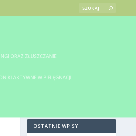
INGI ORAZ ZŁUSZCZANIE
DNIKI AKTYWNE W PIELĘGNACJI
OSTATNIE WPISY