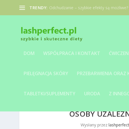
TRENDY:
Odchudzanie – szybkie efekty są możliwe?
DOM
WSPÓŁPRACA I KONTAKT
ĆWICZEN
PIELĘGNACJA SKÓRY
PRZEBARWIENIA ORAZ
TABLETKI/SUPLEMENTY
URODA
Z INNE
OSOBY UZALEŻ
Wysłany przez
lashperfect