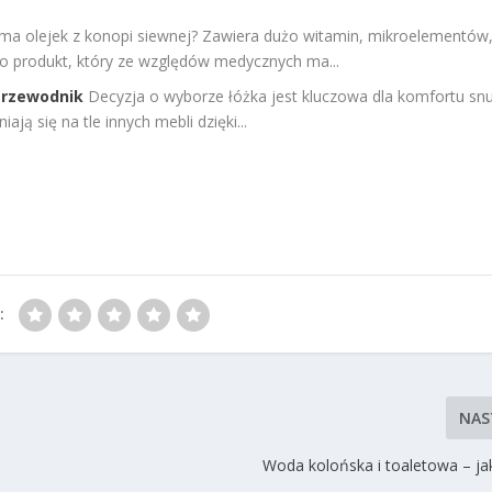
e ma olejek z konopi siewnej? Zawiera dużo witamin, mikroelementów
 To produkt, który ze względów medycznych ma...
Przewodnik
Decyzja o wyborze łóżka jest kluczowa dla komfortu sn
ają się na tle innych mebli dzięki...
:
NAS
Woda kolońska i toaletowa – ja